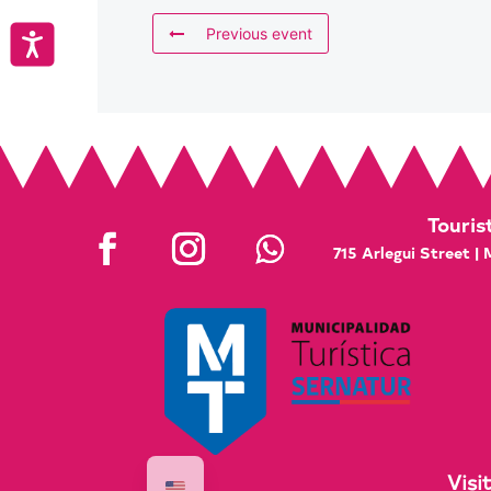
Previous event
Accesibilidad
Touris
715 Arlegui Street |
Visi