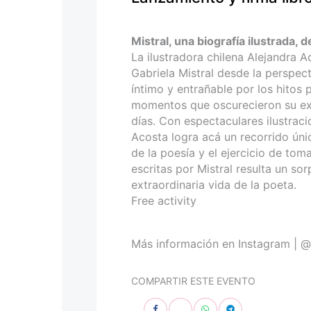
personas
con
discapacidad
Mistral, una biografía ilustrada, 
visual
La ilustradora chilena Alejandra A
que
Gabriela Mistral desde la perspec
están
íntimo y entrañable por los hitos 
usando
momentos que oscurecieron su exis
un
días. Con espectaculares ilustra
lector
Acosta logra acá un recorrido úni
de
de la poesía y el ejercicio de tom
pantalla;
escritas por Mistral resulta un sor
Presione
extraordinaria vida de la poeta.
Control-
Free activity
F10
para
abrir
Más información en Instagram | @
un
menú
COMPARTIR ESTE EVENTO
de
accesibilidad.