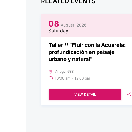
RELATED EVENTS
08
August, 2026
Saturday
Taller // “Fluir con la Acuarela:
profundización en paisaje
urbano y natural”
Arlegui 683
-
10:00 am
12:00 pm
VIEW DETAIL