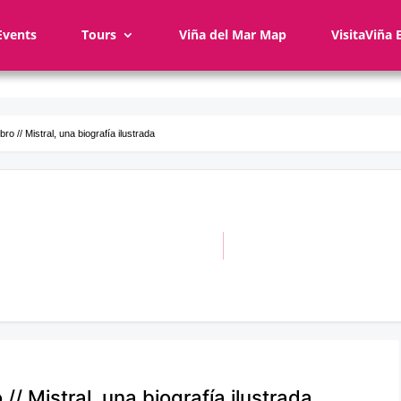
Events
Tours
Viña del Mar Map
VisitaViña 
ro // Mistral, una biografía ilustrada
 // Mistral, una biografía ilustrada