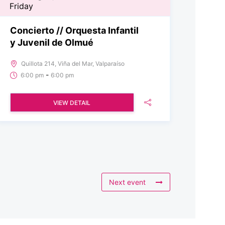
Friday
Concierto // Orquesta Infantil
y Juvenil de Olmué
Quillota 214, Viña del Mar, Valparaíso
-
6:00 pm
6:00 pm
VIEW DETAIL
Next event