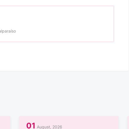
alparaíso
01
August, 2026