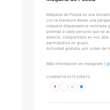
personas
con
discapacidad
Máquina de Poesía es una iniciati
visual
con la literatura desde una perspe
que
máquina dispensadora reciclada y 
están
poemas a cada persona que se ace
usando
silencio, compartidos en voz alta 
un
participativa en grupo.
lector
Actividad gratuita, por orden de l
de
pantalla;
Presione
Más información en Instagram |
@
Control-
F10
COMPARTIR ESTE EVENTO
para
abrir
un
menú
de
accesibilidad.