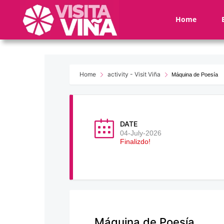
Nota:
este
Home
sitio
web
incluye
un
sistema
Home
activity - Visit Viña
Máquina de Poesía
de
accesibilidad.
Presione
Control-
DATE
F11
04-July-2026
Finalizdo!
para
ajustar
el
sitio
web
a
las
Máquina de Poesía