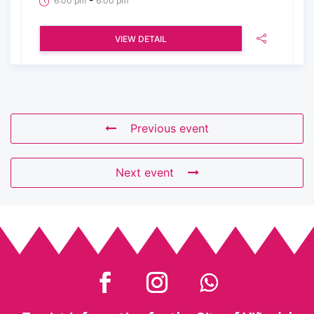
6:00 pm
6:00 pm
VIEW DETAIL
Previous event
Next event