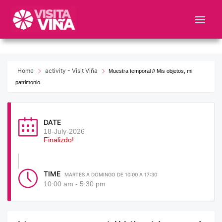
Nota:
este
sitio
web
incluye
un
Home
activity - Visit Viña
Muestra temporal // Mis objetos, mi
sistema
patrimonio
de
accesibilidad.
DATE
18-July-2026
Finalizdo!
TIME
MARTES A DOMINGO DE 10:00 A 17:30
10:00 am - 5:30 pm