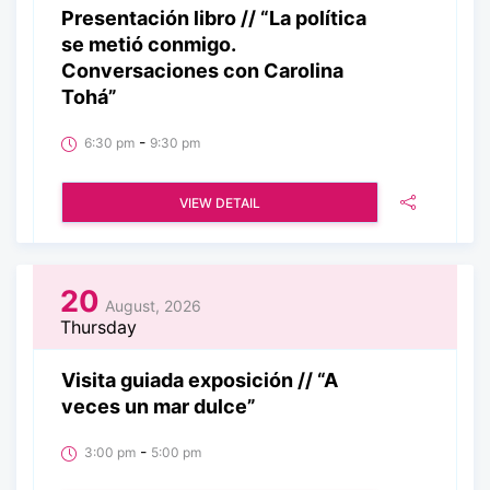
Presentación libro // “La política
se metió conmigo.
Conversaciones con Carolina
Tohá”
-
6:30 pm
9:30 pm
VIEW DETAIL
20
August, 2026
Thursday
Visita guiada exposición // “A
veces un mar dulce”
-
3:00 pm
5:00 pm