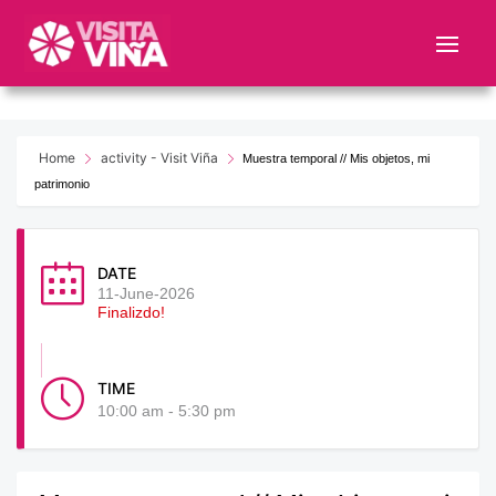
Nota:
este
sitio
web
incluye
un
Home
activity - Visit Viña
Muestra temporal // Mis objetos, mi
sistema
patrimonio
de
accesibilidad.
DATE
11-June-2026
Finalizdo!
TIME
10:00 am - 5:30 pm