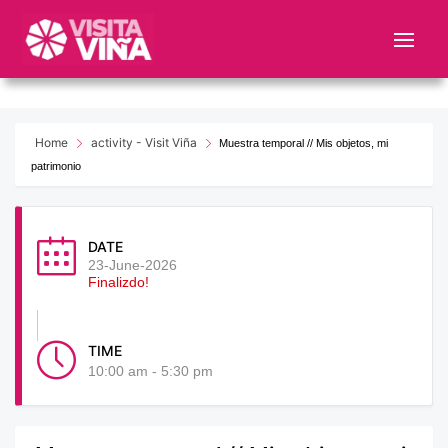
Nota:
este
sitio
web
incluye
un
Home
activity - Visit Viña
Muestra temporal // Mis objetos, mi
sistema
patrimonio
de
accesibilidad.
DATE
23-June-2026
Finalizdo!
TIME
10:00 am - 5:30 pm