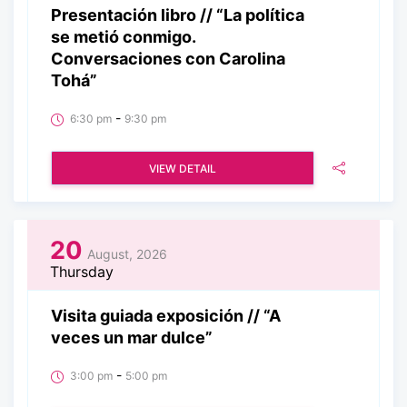
Presentación libro // “La política
se metió conmigo.
Conversaciones con Carolina
Tohá”
-
6:30 pm
9:30 pm
VIEW DETAIL
20
August, 2026
Thursday
Visita guiada exposición // “A
veces un mar dulce”
-
3:00 pm
5:00 pm