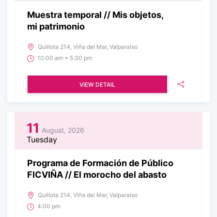
Muestra temporal // Mis objetos,
mi patrimonio
Quillota 214, Viña del Mar, Valparaíso
-
10:00 am
5:30 pm
VIEW DETAIL
11
August, 2026
Tuesday
Programa de Formación de Público
FICVIÑA // El morocho del abasto
Quillota 214, Viña del Mar, Valparaíso
4:00 pm