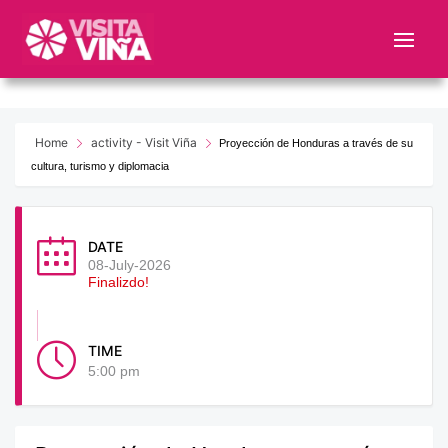
Nota:
este
sitio
web
incluye
un
Home
activity - Visit Viña
Proyección de Honduras a través de su
sistema
cultura, turismo y diplomacia
de
accesibilidad.
DATE
08-July-2026
Finalizdo!
TIME
5:00 pm