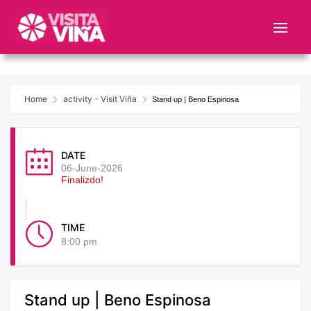
Nota:
este
sitio
web
incluye
un
Home
activity - Visit Viña
Stand up | Beno Espinosa
sistema
de
accesibilidad.
DATE
06-June-2026
Finalizdo!
TIME
8:00 pm
Stand up | Beno Espinosa