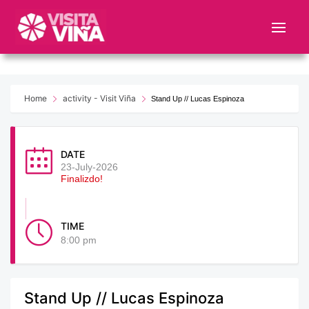
Nota:
este
sitio
web
incluye
un
Home
activity - Visit Viña
Stand Up // Lucas Espinoza
sistema
de
accesibilidad.
DATE
23-July-2026
Finalizdo!
TIME
8:00 pm
Stand Up // Lucas Espinoza