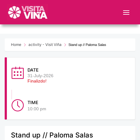
Nota:
este
sitio
web
incluye
un
Home
activity - Visit Viña
Stand up // Paloma Salas
sistema
de
accesibilidad.
DATE
31-July-2026
Finalizdo!
TIME
10:00 pm
Stand up // Paloma Salas