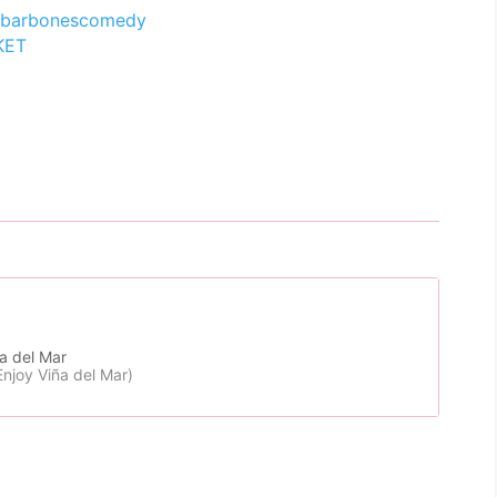
barbonescomedy
KET
a del Mar
Enjoy Viña del Mar)