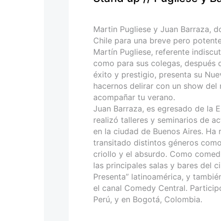
personas
con
discapacidad
Martin Pugliese y Juan Barraza, d
visual
Chile para una breve pero potente
que
Martín Pugliese, referente indiscu
están
como para sus colegas, después d
usando
éxito y prestigio, presenta su Nue
un
hacernos delirar con un show del
lector
acompañar tu verano.
de
Juan Barraza, es egresado de la E
pantalla;
realizó talleres y seminarios de 
Presione
en la ciudad de Buenos Aires. Ha r
Control-
transitado distintos géneros como
F10
criollo y el absurdo. Como comed
para
las principales salas y bares del 
abrir
Presenta” latinoamérica, y tambié
un
el canal Comedy Central. Particip
menú
Perú, y en Bogotá, Colombia.
de
accesibilidad.