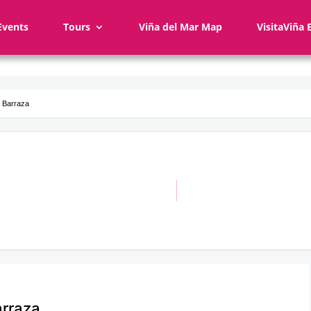
Events
Tours
Viña del Mar Map
VisitaViña 
y Barraza
arraza