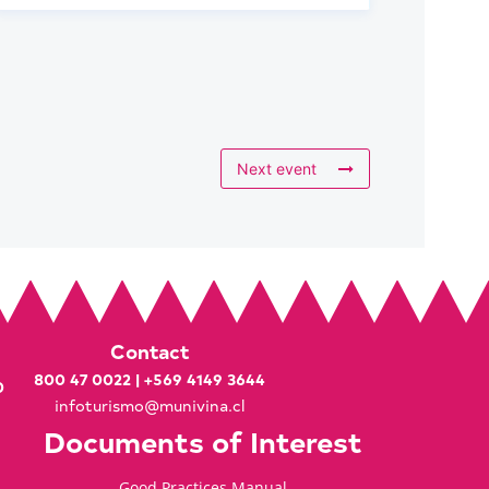
Next event
Contact
800 47 0022
|
+569 4149 3644
0
infoturismo@munivina.cl
Documents of Interest
Good Practices Manual