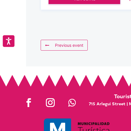
Accesibilidad
Previous event
Touris
715 Arlegui Street |