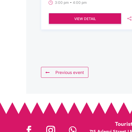
-
3:00 pm
4:00 pm
VIEW DETAIL
Previous event
Touris
715 Arlegui Street |