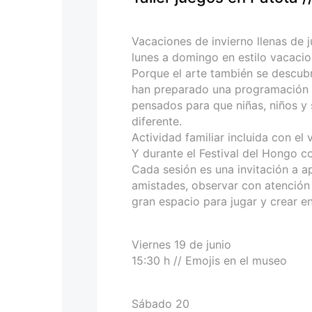
personas
con
discapacidad
Vacaciones de invierno llenas de 
visual
lunes a domingo en estilo vacacio
que
Porque el arte también se descub
están
han preparado una programación e
usando
pensados para que niñas, niños y
un
diferente.
lector
Actividad familiar incluida con el 
de
Y durante el Festival del Hongo c
pantalla;
Cada sesión es una invitación a a
Presione
amistades, observar con atención
Control-
gran espacio para jugar y crear 
F10
para
abrir
Viernes 19 de junio
un
15:30 h // Emojis en el museo
menú
de
Sábado 20
accesibilidad.