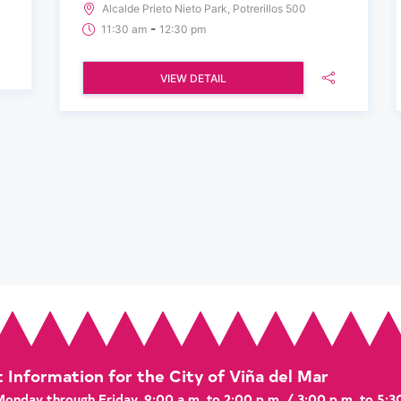
Alcalde Prieto Nieto Park, Potrerillos 500
-
11:30 am
12:30 pm
VIEW DETAIL
t Information for the City of Viña del Mar
 Monday through Friday, 9:00 a.m. to 2:00 p.m. / 3:00 p.m. to 5:3