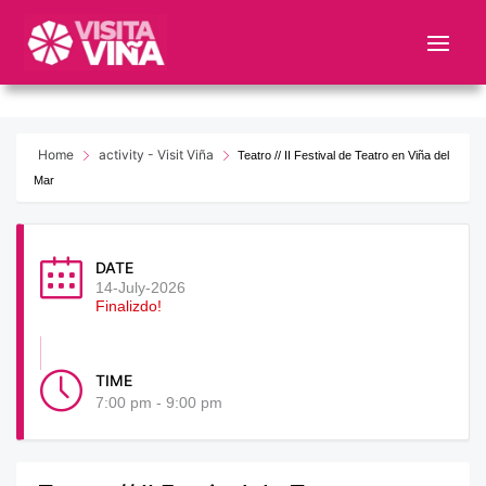
Nota:
este
sitio
web
incluye
un
Home
activity - Visit Viña
Teatro // II Festival de Teatro en Viña del
sistema
Mar
de
accesibilidad.
DATE
14-July-2026
Finalizdo!
TIME
7:00 pm - 9:00 pm