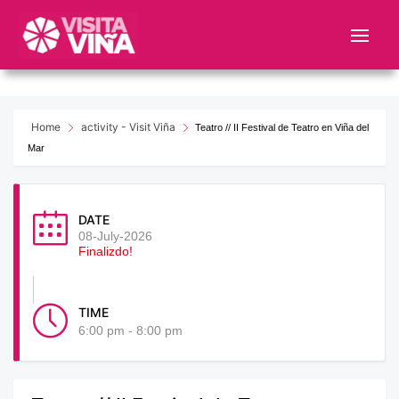
Nota:
este
sitio
web
incluye
un
Home
activity - Visit Viña
Teatro // II Festival de Teatro en Viña del
sistema
Mar
de
accesibilidad.
DATE
08-July-2026
Finalizdo!
TIME
6:00 pm - 8:00 pm