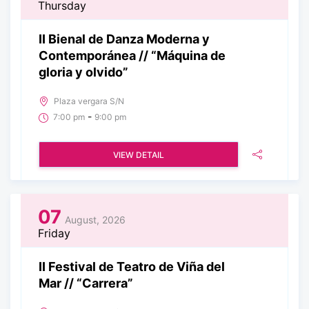
Thursday
II Bienal de Danza Moderna y
Contemporánea // “Máquina de
gloria y olvido”
Plaza vergara S/N
-
7:00 pm
9:00 pm
VIEW DETAIL
07
August, 2026
Friday
II Festival de Teatro de Viña del
Mar // “Carrera”