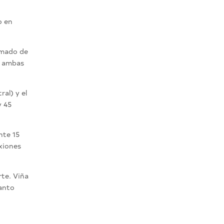
o en
ximado de
, ambas
al) y el
y 45
nte 15
exiones
rte. Viña
tanto