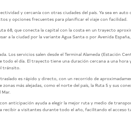
nectividad y cercanía con otras ciudades del país. Ya sea en auto 
os y opciones frecuentes para planificar el viaje con facilidad.
Ruta 68, que conecta la capital con la costa en un trayecto apro
sar a la ciudad por la variante Agua Santa o por Avenida España
ada. Los servicios salen desde el Terminal Alameda (Estación Centr
 todo el día. El trayecto tiene una duración cercana a una hora 
l tránsito.
l traslado es rápido y directo, con un recorrido de aproximadame
 zonas más alejadas, como el norte del país, la Ruta 5 y sus con
l Mar.
 con anticipación ayuda a elegir la mejor ruta y medio de transpo
recibir a visitantes durante todo el año, facilitando el acceso 