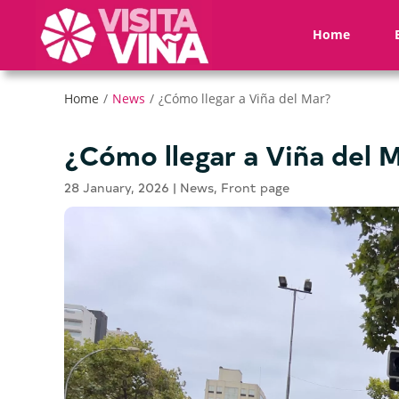
Nota:
este
Home
sitio
web
incluye
Home
/
News
/
¿Cómo llegar a Viña del Mar?
un
sistema
¿Cómo llegar a Viña del 
de
accesibilidad.
28 January, 2026
|
News
,
Front page
Presione
Control-
F11
para
ajustar
el
sitio
web
a
las