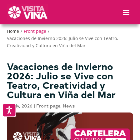
Nota:
este
sitio
web
Home
/
Front page
/
incluye
Vacaciones de Invierno 2026: Julio se Vive con Teatro,
un
Creatividad y Cultura en Viña del Mar
sistema
de
accesibilidad.
Vacaciones de Invierno
2026: Julio se Vive con
Teatro, Creatividad y
Cultura en Viña del Mar
3 July, 2026
|
Front page
,
News
Accesibilidad