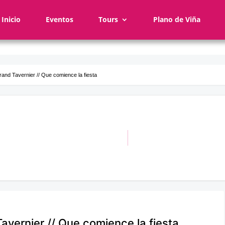
Inicio
Eventos
Tours
Plano de Viña
trand Tavernier // Que comience la fiesta
Tavernier // Que comience la fiesta