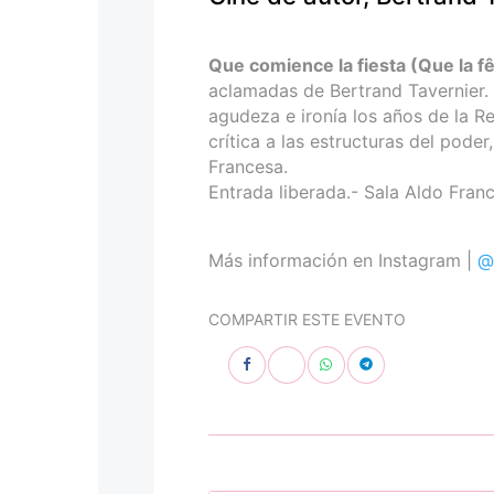
personas
con
discapacidad
Que comience la fiesta (Que la
visual
aclamadas de Bertrand Tavernier
que
agudeza e ironía los años de la R
están
crítica a las estructuras del poder
usando
Francesa.
un
Entrada liberada.- Sala Aldo Franc
lector
de
pantalla;
Más información en Instagram |
@
Presione
Control-
COMPARTIR ESTE EVENTO
F10
para
abrir
un
menú
de
accesibilidad.