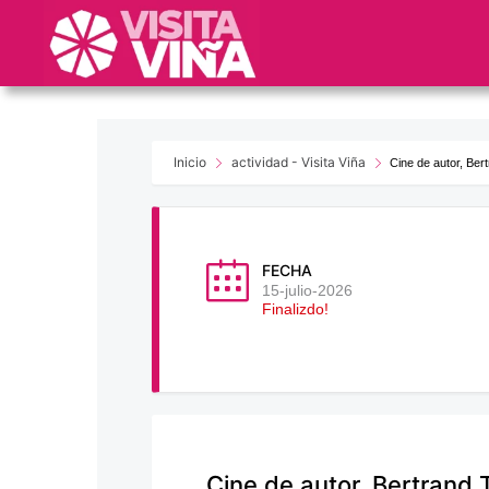
Nota:
este
sitio
web
incluye
un
sistema
Inicio
actividad - Visita Viña
Cine de autor, Ber
de
accesibilidad.
Presione
Control-
FECHA
F11
15-julio-2026
Finalizdo!
para
ajustar
el
sitio
web
a
las
Cine de autor, Bertrand 