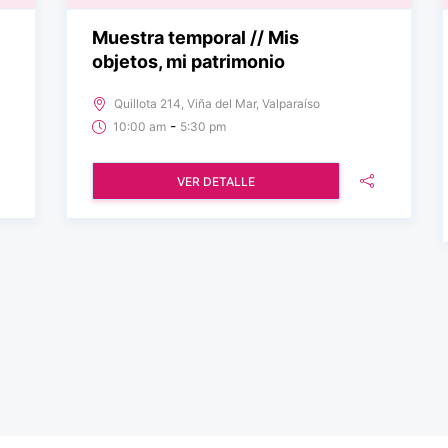
Muestra temporal // Mis
objetos, mi patrimonio
Quillota 214, Viña del Mar, Valparaíso
-
10:00 am
5:30 pm
VER DETALLE