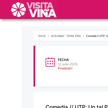
Nota:
este
sitio
web
incluye
un
sistema
Inicio
actividad - Visita Viña
Comedia // UTP: U
de
accesibilidad.
Presione
Control-
FECHA
F11
11-julio-2026
Finalizdo!
para
ajustar
el
sitio
web
a
las
Comedia // UTP: Un tal 