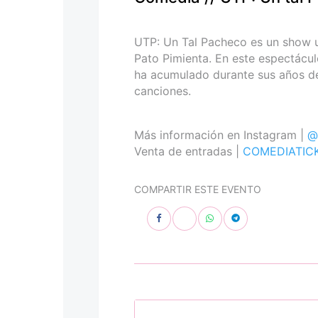
personas
con
discapacidad
UTP: Un Tal Pacheco es un show 
visual
Pato Pimienta. En este espectácul
que
ha acumulado durante sus años de 
están
canciones.
usando
un
lector
Más información en Instagram |
@
de
Venta de entradas |
COMEDIATIC
pantalla;
Presione
COMPARTIR ESTE EVENTO
Control-
F10
para
abrir
un
menú
de
accesibilidad.