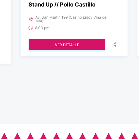
Stand Up // Pollo Castillo
Av. San Martín 199 (Casino Enjoy Viña del
Mar)
8:00 pm
VER DETALLE