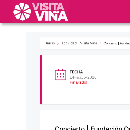
Nota:
este
sitio
web
incluye
un
sistema
Inicio
actividad - Visita Viña
Concierto | Funda
de
accesibilidad.
Presione
Control-
FECHA
F11
14-mayo-2026
Finalizdo!
para
ajustar
el
sitio
web
a
las
Concierto | Fundación 