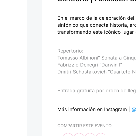
personas
con
discapacidad
En el marco de la celebración del
visual
sinfónico que conecta historia, a
que
transformando este icónico lugar 
están
usando
un
Repertorio:
lector
Tomasso Albinoni” Sonata a Cinq
de
Fabrizzio Denegri “Darwin I”
pantalla;
Dmitri Schostakovich “Cuarteto N
Presione
Control-
Entrada gratuita por orden de lle
F10
para
abrir
Más información en Instagram |
@
un
menú
COMPARTIR ESTE EVENTO
de
accesibilidad.