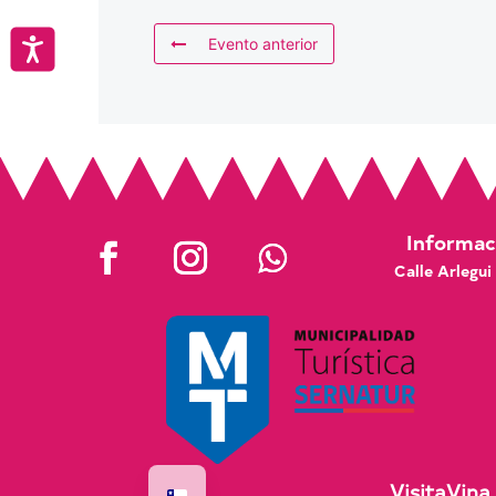
Evento anterior
Accesibilidad
Informaci
Calle Arlegui
VisitaVina