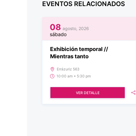
EVENTOS RELACIONADOS
08
agosto, 2026
sábado
Exhibición temporal //
Mientras tanto
Errázuriz 563
-
10:00 am
5:30 pm
VER DETALLE