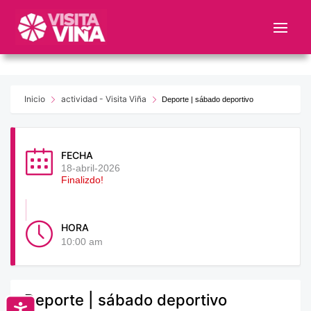
Nota:
este
sitio
web
incluye
un
Inicio
actividad - Visita Viña
Deporte | sábado deportivo
sistema
de
accesibilidad.
FECHA
18-abril-2026
Finalizdo!
HORA
10:00 am
Deporte | sábado deportivo
Accesibilidad