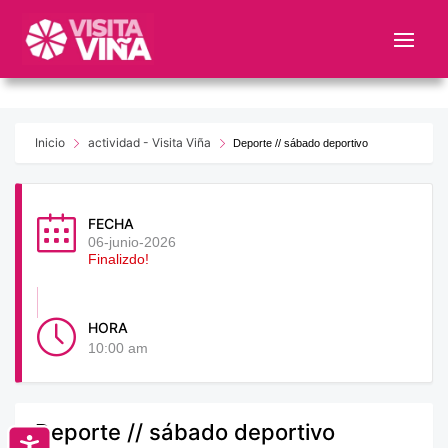
Nota:
este
sitio
web
incluye
un
Inicio
actividad - Visita Viña
Deporte // sábado deportivo
sistema
de
accesibilidad.
FECHA
06-junio-2026
Finalizdo!
HORA
10:00 am
Deporte // sábado deportivo
Accesibilidad