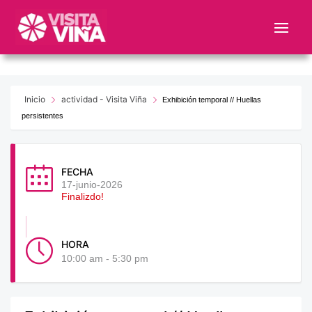
Nota:
este
sitio
web
incluye
un
Inicio
actividad - Visita Viña
Exhibición temporal // Huellas
sistema
persistentes
de
accesibilidad.
FECHA
17-junio-2026
Finalizdo!
HORA
10:00 am - 5:30 pm