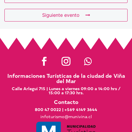
Siguiente evento
Informaciones Turísticas de la ciudad de Viña
del Mar
Calle Arlegui 715 | Lunes a viernes 09:00 a 14:00 hrs /
15:00 a 17:30 hrs.
Contacto
800 47 0022
|
+569 4149 3644
infoturismo@munivina.cl