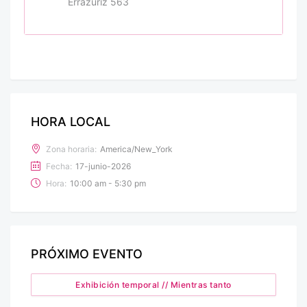
Errázuriz 563
HORA LOCAL
Zona horaria:
America/New_York
Fecha:
17-junio-2026
Hora:
10:00 am - 5:30 pm
PRÓXIMO EVENTO
Exhibición temporal // Mientras tanto