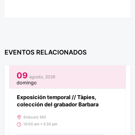
EVENTOS RELACIONADOS
09
agosto, 2026
domingo
Exposición temporal // Tàpies,
colección del grabador Barbara
Errázuriz 563
-
10:00 am
5:30 pm