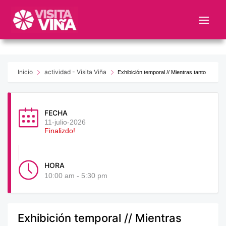
Nota:
este
sitio
web
incluye
un
Inicio
actividad - Visita Viña
Exhibición temporal // Mientras tanto
sistema
de
accesibilidad.
FECHA
11-julio-2026
Finalizdo!
HORA
10:00 am - 5:30 pm
Exhibición temporal // Mientras