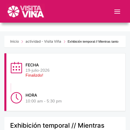
Nota:
este
sitio
web
incluye
un
Inicio
actividad - Visita Viña
Exhibición temporal // Mientras tanto
sistema
de
accesibilidad.
FECHA
19-julio-2026
Finalizdo!
HORA
10:00 am - 5:30 pm
Exhibición temporal // Mientras