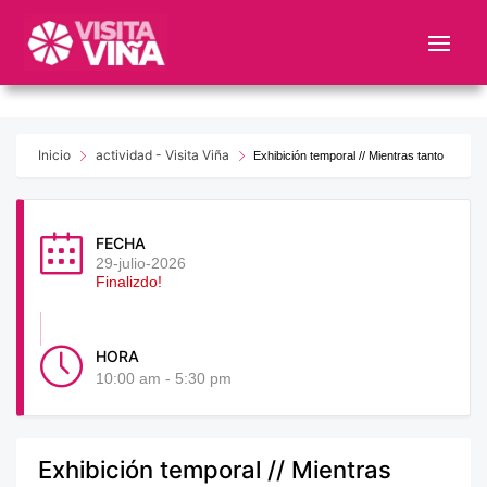
Nota:
este
sitio
web
incluye
un
Inicio
actividad - Visita Viña
Exhibición temporal // Mientras tanto
sistema
de
accesibilidad.
FECHA
29-julio-2026
Finalizdo!
HORA
10:00 am - 5:30 pm
Exhibición temporal // Mientras