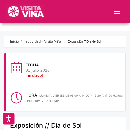
Nota:
este
sitio
web
incluye
un
Inicio
actividad - Visita Viña
Exposición // Día de Sol
sistema
de
accesibilidad.
FECHA
01-julio-2026
Finalizdo!
HORA
LUNES A VIERNES DE 09:00 A 14:00 Y 15:30 A 17:00 HORAS
9:00 am - 5:00 pm
Accesibilidad
Exposición // Día de Sol