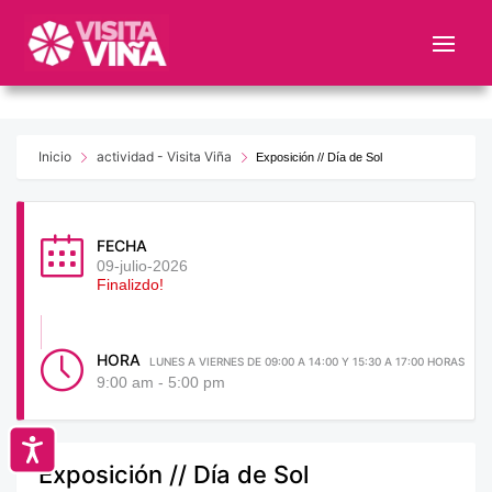
Nota:
este
sitio
web
incluye
un
Inicio
actividad - Visita Viña
Exposición // Día de Sol
sistema
de
accesibilidad.
FECHA
09-julio-2026
Finalizdo!
HORA
LUNES A VIERNES DE 09:00 A 14:00 Y 15:30 A 17:00 HORAS
9:00 am - 5:00 pm
Accesibilidad
Exposición // Día de Sol