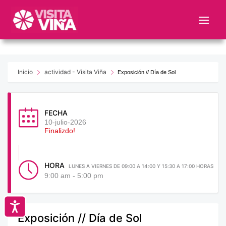
Nota:
este
sitio
web
incluye
un
Inicio
actividad - Visita Viña
Exposición // Día de Sol
sistema
de
accesibilidad.
FECHA
10-julio-2026
Finalizdo!
HORA
LUNES A VIERNES DE 09:00 A 14:00 Y 15:30 A 17:00 HORAS
9:00 am - 5:00 pm
Accesibilidad
Exposición // Día de Sol