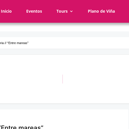
Inicio
Eventos
Tours
Plano de Viña
ria // “Entre mareas”
 “Entre mareas”