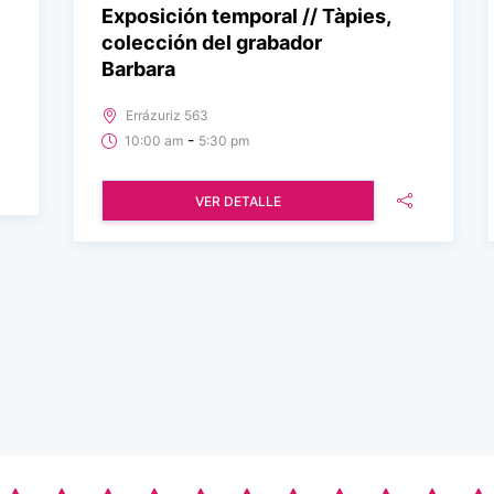
Exposición temporal // Tàpies,
colección del grabador
Barbara
Errázuriz 563
-
10:00 am
5:30 pm
VER DETALLE