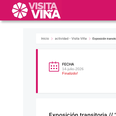
Nota:
este
sitio
web
incluye
un
sistema
Inicio
actividad - Visita Viña
Exposición transito
de
accesibilidad.
Presione
Control-
FECHA
F11
14-julio-2026
Finalizdo!
para
ajustar
el
sitio
web
a
las
Exposición transitoria //