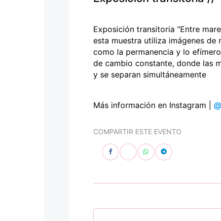
personas
con
discapacidad
Exposición transitoria “Entre mare
visual
esta muestra utiliza imágenes de 
que
como la permanencia y lo efímero.
están
de cambio constante, donde las m
usando
y se separan simultáneamente
un
lector
de
Más información en Instagram |
@
pantalla;
Presione
COMPARTIR ESTE EVENTO
Control-
F10
para
abrir
un
menú
de
accesibilidad.