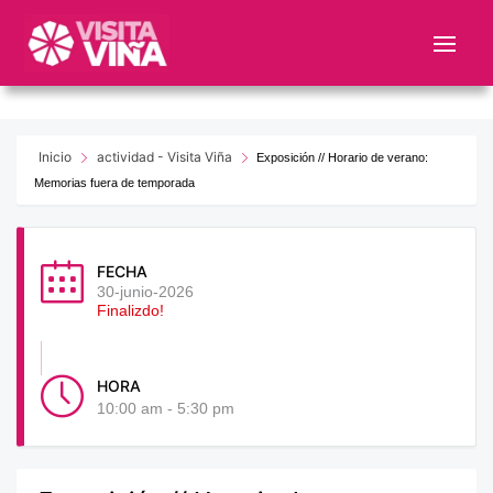
Nota:
este
sitio
web
incluye
un
Inicio
actividad - Visita Viña
Exposición // Horario de verano:
sistema
Memorias fuera de temporada
de
accesibilidad.
FECHA
30-junio-2026
Finalizdo!
HORA
10:00 am - 5:30 pm