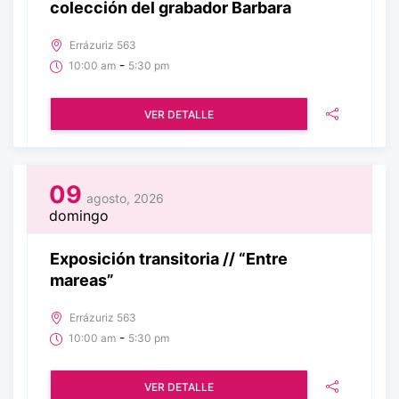
colección del grabador Barbara
Errázuriz 563
-
10:00 am
5:30 pm
VER DETALLE
09
agosto, 2026
domingo
Exposición transitoria // “Entre
mareas”
Errázuriz 563
-
10:00 am
5:30 pm
VER DETALLE