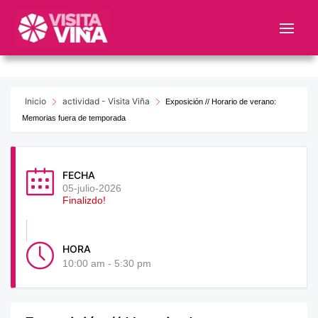
Nota:
este
sitio
web
incluye
un
Inicio
actividad - Visita Viña
Exposición // Horario de verano:
sistema
Memorias fuera de temporada
de
accesibilidad.
FECHA
05-julio-2026
Finalizdo!
HORA
10:00 am - 5:30 pm