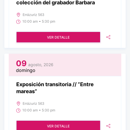
colección del grabador Barbara
Errázuriz 563
-
10:00 am
5:30 pm
VER DETALLE
09
agosto, 2026
domingo
Exposición transitoria // “Entre
mareas”
Errázuriz 563
-
10:00 am
5:30 pm
VER DETALLE