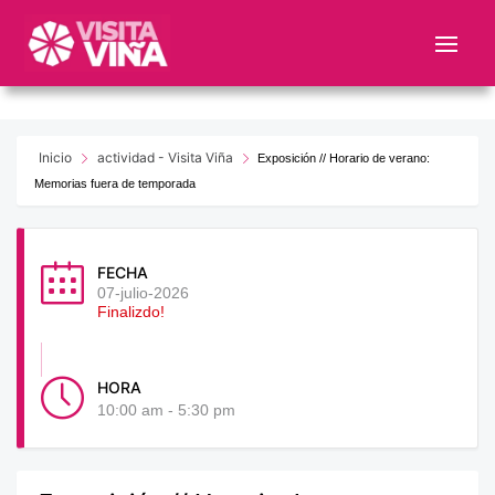
Nota:
este
sitio
web
incluye
un
Inicio
actividad - Visita Viña
Exposición // Horario de verano:
sistema
Memorias fuera de temporada
de
accesibilidad.
FECHA
07-julio-2026
Finalizdo!
HORA
10:00 am - 5:30 pm