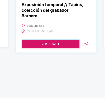
Exposición temporal // Tàpies,
colección del grabador
Barbara
Errázuriz 563
-
10:00 am
5:30 pm
VER DETALLE