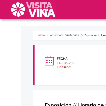
Nota:
este
sitio
web
incluye
un
sistema
Inicio
actividad - Visita Viña
Exposición // Hor
de
accesibilidad.
Presione
Control-
FECHA
F11
14-julio-2026
Finalizdo!
para
ajustar
el
sitio
web
a
las
Exposición // Horario de