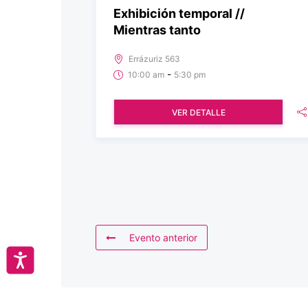
Exhibición temporal //
Mientras tanto
Errázuriz 563
-
10:00 am
5:30 pm
VER DETALLE
Evento anterior
Accesibilidad