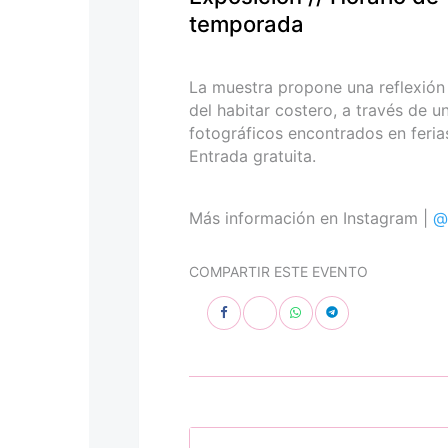
personas
temporada
con
discapacidad
visual
La muestra propone una reflexión 
que
del habitar costero, a través de u
están
fotográficos encontrados en ferias
usando
Entrada gratuita.
un
lector
de
Más información en Instagram |
@
pantalla;
Presione
COMPARTIR ESTE EVENTO
Control-
F10
para
abrir
un
menú
de
accesibilidad.