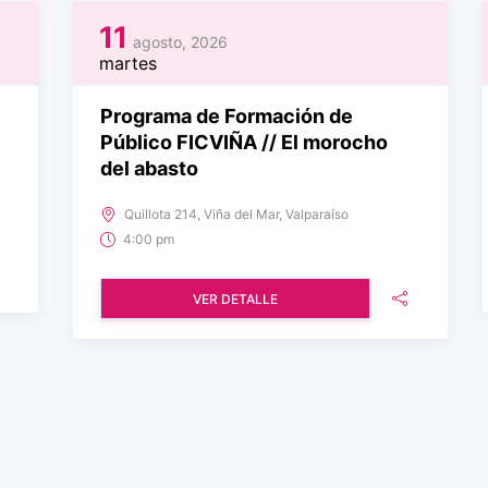
11
agosto, 2026
martes
Programa de Formación de
Público FICVIÑA // El morocho
del abasto
Quillota 214, Viña del Mar, Valparaíso
4:00 pm
VER DETALLE