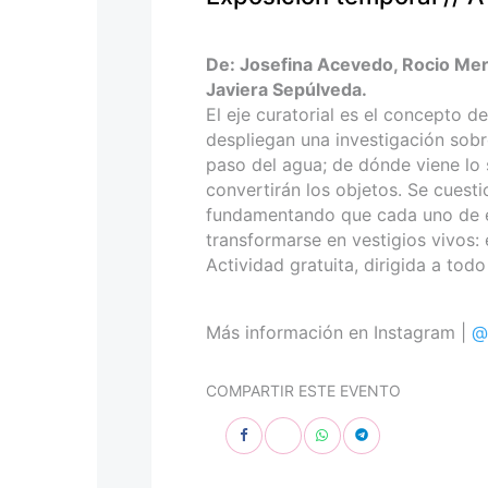
personas
con
discapacidad
De: Josefina Acevedo, Rocio Mer
visual
Javiera Sepúlveda.
que
El eje curatorial es el concepto d
están
despliegan una investigación sobr
usando
paso del agua; de dónde viene lo 
un
convertirán los objetos. Se cuest
lector
fundamentando que cada uno de es
de
transformarse en vestigios vivos: 
pantalla;
Actividad gratuita, dirigida a todo
Presione
Control-
F10
Más información en Instagram |
@
para
abrir
COMPARTIR ESTE EVENTO
un
menú
de
accesibilidad.