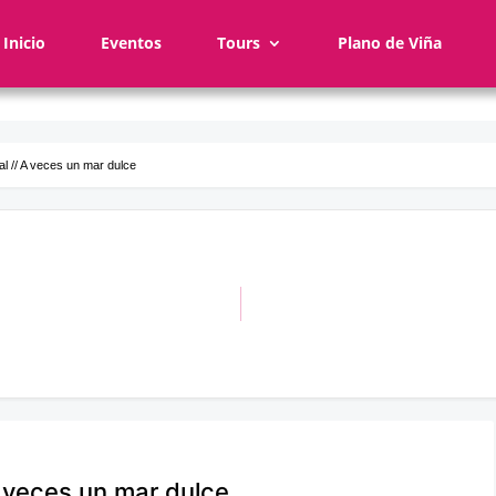
Inicio
Eventos
Tours
Plano de Viña
l // A veces un mar dulce
A veces un mar dulce