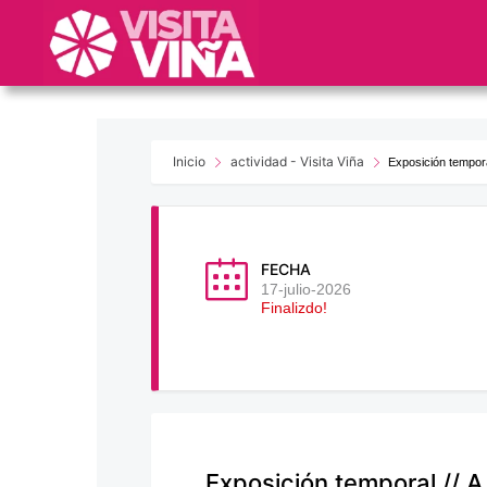
Nota:
este
sitio
web
incluye
un
sistema
Inicio
actividad - Visita Viña
Exposición tempora
de
accesibilidad.
Presione
Control-
FECHA
F11
17-julio-2026
Finalizdo!
para
ajustar
el
sitio
web
a
las
Exposición temporal // 