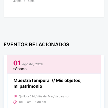
3:30 pm - 6:15 pm
EVENTOS RELACIONADOS
01
agosto, 2026
sábado
Muestra temporal // Mis objetos,
mi patrimonio
Quillota 214, Viña del Mar, Valparaíso
-
10:00 am
5:30 pm