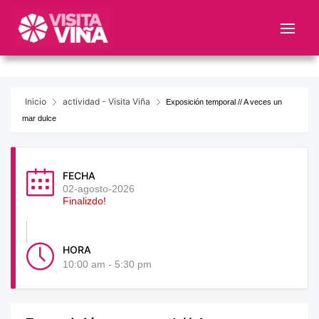
Nota:
este
sitio
web
incluye
un
Inicio
actividad - Visita Viña
Exposición temporal // A veces un
sistema
mar dulce
de
accesibilidad.
FECHA
02-agosto-2026
Finalizdo!
HORA
10:00 am - 5:30 pm