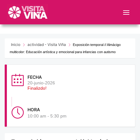
Nota:
este
sitio
web
incluye
un
Inicio
actividad - Visita Viña
Exposición temporal // Almácigo
sistema
multicolor: Educación artística y emocional para infancias con autismo
de
accesibilidad.
FECHA
20-junio-2026
Finalizdo!
HORA
10:00 am - 5:30 pm