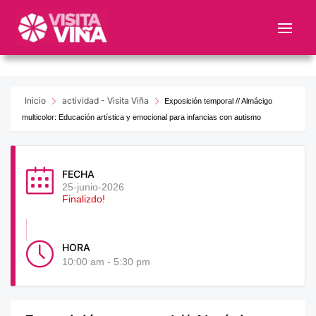
Nota:
este
sitio
web
incluye
un
Inicio
actividad - Visita Viña
Exposición temporal // Almácigo
sistema
multicolor: Educación artística y emocional para infancias con autismo
de
accesibilidad.
FECHA
25-junio-2026
Finalizdo!
HORA
10:00 am - 5:30 pm