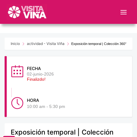
Nota:
este
sitio
web
incluye
un
Inicio
actividad - Visita Viña
Exposición temporal | Colección 360°
sistema
de
accesibilidad.
FECHA
02-junio-2026
Finalizdo!
HORA
10:00 am - 5:30 pm
Exposición temporal | Colección