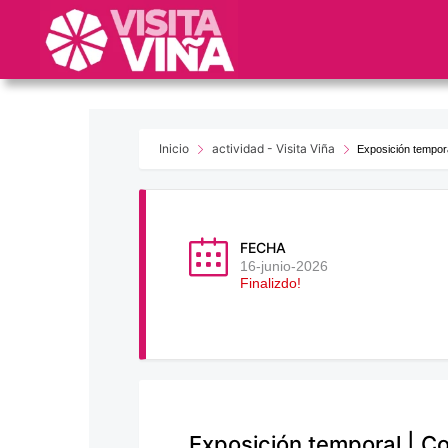
Nota:
este
sitio
web
incluye
un
sistema
Inicio
actividad - Visita Viña
Exposición tempora
de
accesibilidad.
Presione
Control-
FECHA
F11
16-junio-2026
Finalizdo!
para
ajustar
el
sitio
web
a
las
Exposición temporal | C