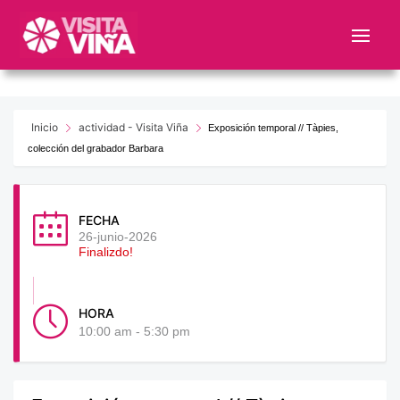
Nota:
este
sitio
web
incluye
un
Inicio
actividad - Visita Viña
Exposición temporal // Tàpies,
sistema
colección del grabador Barbara
de
accesibilidad.
FECHA
26-junio-2026
Finalizdo!
HORA
10:00 am - 5:30 pm