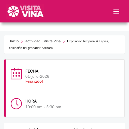
Nota:
este
sitio
web
incluye
un
Inicio
actividad - Visita Viña
Exposición temporal // Tàpies,
sistema
colección del grabador Barbara
de
accesibilidad.
FECHA
01-julio-2026
Finalizdo!
HORA
10:00 am - 5:30 pm