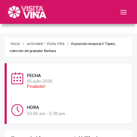
Nota:
este
sitio
web
incluye
un
Inicio
actividad - Visita Viña
Exposición temporal // Tàpies,
sistema
colección del grabador Barbara
de
accesibilidad.
FECHA
05-julio-2026
Finalizdo!
HORA
10:00 am - 5:30 pm