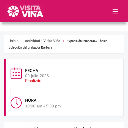
Nota:
este
sitio
web
incluye
un
Inicio
actividad - Visita Viña
Exposición temporal // Tàpies,
sistema
colección del grabador Barbara
de
accesibilidad.
FECHA
09-julio-2026
Finalizdo!
HORA
10:00 am - 5:30 pm