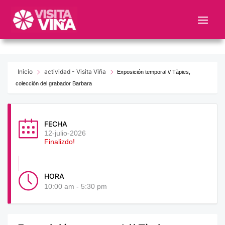
Nota:
este
sitio
web
incluye
un
Inicio
actividad - Visita Viña
Exposición temporal // Tàpies,
sistema
colección del grabador Barbara
de
accesibilidad.
FECHA
12-julio-2026
Finalizdo!
HORA
10:00 am - 5:30 pm