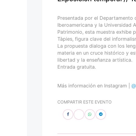
personas
con
discapacidad
Presentada por el Departamento de
visual
Iberoamericana y la Universidad A
que
Patrimonio, esta muestra exhibe p
están
Tàpies, figura clave del informali
usando
La propuesta dialoga con los leng
un
materia en un cruce histórico y est
lector
libertad y la enseñanza artística.
de
Entrada gratuita.
pantalla;
Presione
Control-
Más información en Instagram |
@
F10
para
COMPARTIR ESTE EVENTO
abrir
un
menú
de
accesibilidad.