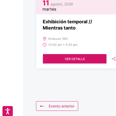
11
agosto, 2026
martes
Exhibición temporal //
Mientras tanto
Errázuriz 563
-
10:00 am
5:30 pm
VER DETALLE
Evento anterior
Accesibilidad