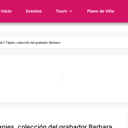
Inicio
Eventos
Tours
Plano de Viña
l // Tàpies, colección del grabador Barbara
àpies, colección del grabador Barbara