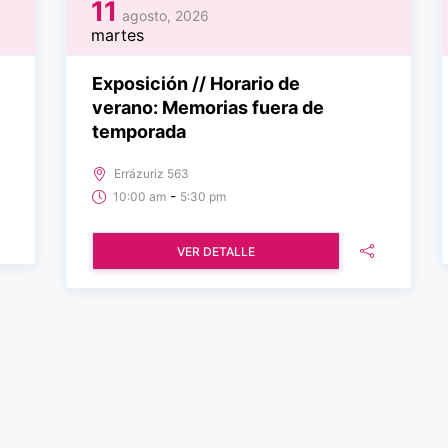
11
agosto, 2026
martes
Exposición // Horario de
verano: Memorias fuera de
temporada
Errázuriz 563
-
10:00 am
5:30 pm
VER DETALLE