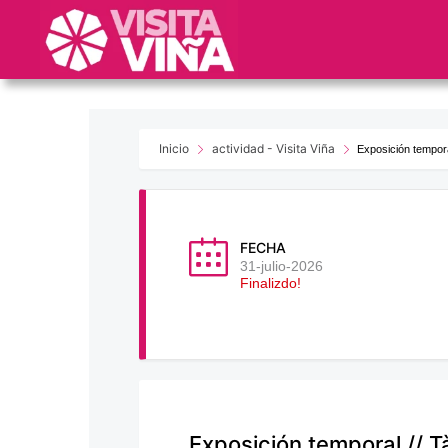
Nota:
este
sitio
web
incluye
un
sistema
Inicio
actividad - Visita Viña
Exposición tempora
de
accesibilidad.
Presione
Control-
FECHA
F11
31-julio-2026
Finalizdo!
para
ajustar
el
sitio
web
a
las
Exposición temporal // T