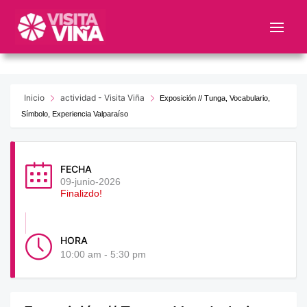
Nota:
este
sitio
web
incluye
un
Inicio
actividad - Visita Viña
Exposición // Tunga, Vocabulario,
sistema
Símbolo, Experiencia Valparaíso
de
accesibilidad.
FECHA
09-junio-2026
Finalizdo!
HORA
10:00 am - 5:30 pm