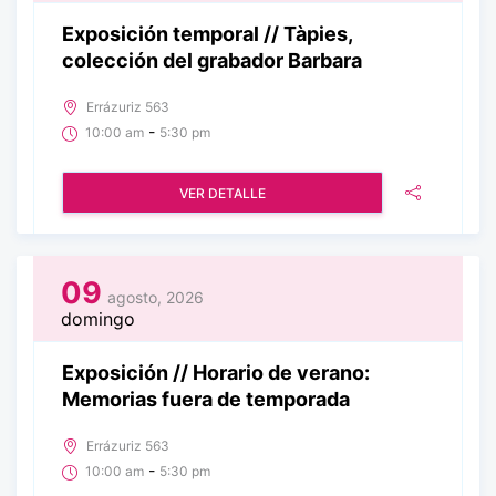
Exposición temporal // Tàpies,
colección del grabador Barbara
Errázuriz 563
-
10:00 am
5:30 pm
VER DETALLE
09
agosto, 2026
domingo
Exposición // Horario de verano:
Memorias fuera de temporada
Errázuriz 563
-
10:00 am
5:30 pm