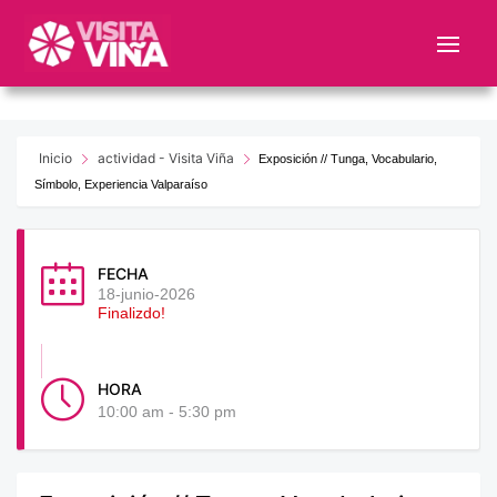
Nota:
este
sitio
web
incluye
un
Inicio
actividad - Visita Viña
Exposición // Tunga, Vocabulario,
sistema
Símbolo, Experiencia Valparaíso
de
accesibilidad.
FECHA
18-junio-2026
Finalizdo!
HORA
10:00 am - 5:30 pm