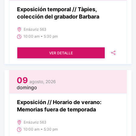
Exposición temporal // Tàpies,
colección del grabador Barbara
Errázuriz 563
-
10:00 am
5:30 pm
VER DETALLE
09
agosto, 2026
domingo
Exposición // Horario de verano:
Memorias fuera de temporada
Errázuriz 563
-
10:00 am
5:30 pm