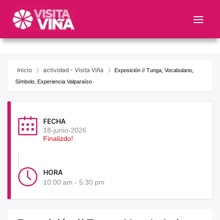
Nota:
este
sitio
web
incluye
un
Inicio
actividad - Visita Viña
Exposición // Tunga, Vocabulario,
sistema
Símbolo, Experiencia Valparaíso
de
accesibilidad.
FECHA
18-junio-2026
Finalizdo!
HORA
10:00 am - 5:30 pm