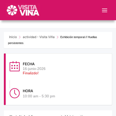
Nota:
este
sitio
web
incluye
un
Inicio
actividad - Visita Viña
Exhibición temporal // Huellas
sistema
persistentes
de
accesibilidad.
FECHA
16-junio-2026
Finalizdo!
HORA
10:00 am - 5:30 pm