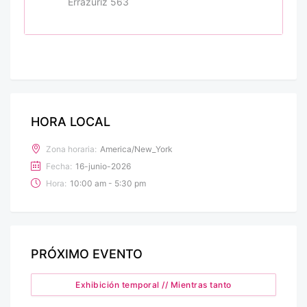
Errázuriz 563
HORA LOCAL
Zona horaria:
America/New_York
Fecha:
16-junio-2026
Hora:
10:00 am - 5:30 pm
PRÓXIMO EVENTO
Exhibición temporal // Mientras tanto