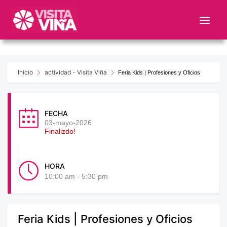
Nota:
este
sitio
web
incluye
un
Inicio
actividad - Visita Viña
Feria Kids | Profesiones y Oficios
sistema
de
accesibilidad.
FECHA
03-mayo-2026
Finalizdo!
HORA
10:00 am - 5:30 pm
Feria Kids | Profesiones y Oficios