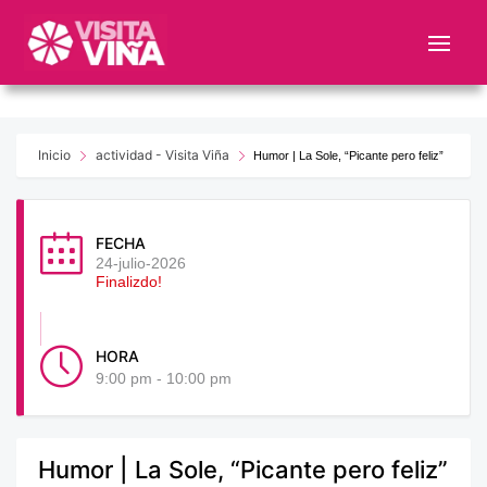
Nota:
este
sitio
web
incluye
un
Inicio
actividad - Visita Viña
Humor | La Sole, “Picante pero feliz”
sistema
de
accesibilidad.
FECHA
24-julio-2026
Finalizdo!
HORA
9:00 pm - 10:00 pm
Humor | La Sole, “Picante pero feliz”