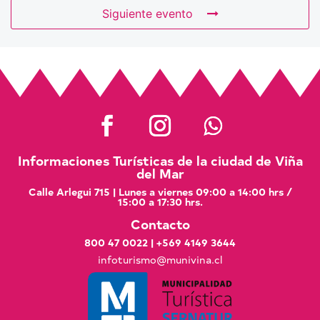
Siguiente evento
Informaciones Turísticas de la ciudad de Viña
del Mar
Calle Arlegui 715 | Lunes a viernes 09:00 a 14:00 hrs /
15:00 a 17:30 hrs.
Contacto
800 47 0022
|
+569 4149 3644
infoturismo@munivina.cl